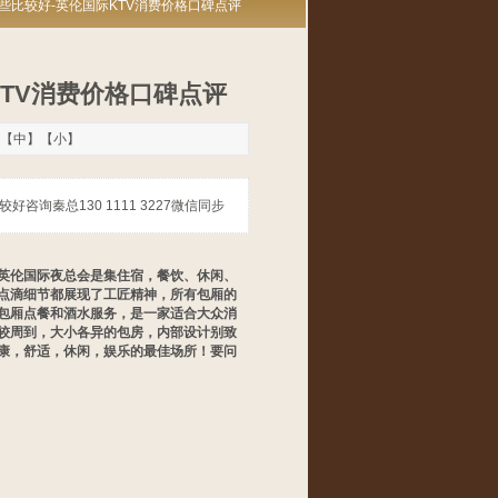
哪些比较好-英伦国际KTV消费价格口碑点评
KTV消费价格口碑点评
【
中
】【
小
】
询秦总130 1111 3227微信同步
英伦国际夜总会是集住宿，餐饮、休闲、
点滴细节都展现了工匠精神，所有包厢的
包厢点餐和酒水服务，是一家适合大众消
较周到，大小各异的包房，内部设计别致
康，舒适，休闲，娱乐的最佳场所！要问