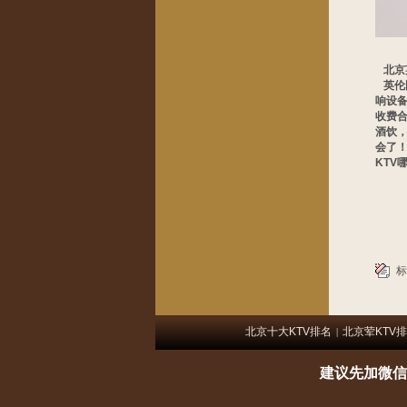
北京
英伦
响设
收费
酒饮
会了
KTV
标
北京十大KTV排名
北京荤KTV
|
建议先加微信号