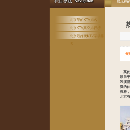
您现在
北京荤的KTV排名
北京KTV真空排行榜
北京最好玩KTV荤场排
名
摘
英伦
娱乐
装潢
费的
典雅
北京有