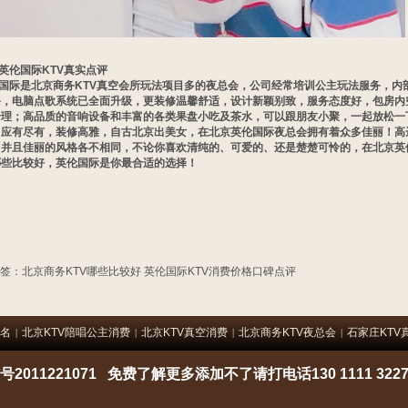
英伦国际KTV真实点评
国际是北京商务KTV真空会所玩法项目多的夜总会，公司经常培训公主玩法服务，内
备，电脑点歌系统已全面升级，更装修温馨舒适，设计新颖别致，服务态度好，包房内
合理；高品质的音响设备和丰富的各类果盘小吃及茶水，可以跟朋友小聚，一起放松一
，应有尽有，装修高雅，自古北京出美女，在北京英伦国际夜总会拥有着众多佳丽！高
！并且佳丽的风格各不相同，不论你喜欢清纯的、可爱的、还是楚楚可怜的，在北京英
哪些比较好，英伦国际是你最合适的选择！
签：
北京商务KTV哪些比较好
英伦国际KTV消费价格口碑点评
排名
北京KTV陪唱公主消费
北京KTV真空消费
北京商务KTV夜总会
石家庄KTV
|
|
|
|
2011221071 免费了解更多添加不了请打电话
130 1111 322