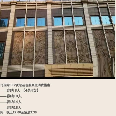
伦国际KTV夜总会包厢最低消费指南
0——容纳 8人 【4男4女】
0——容纳10人
0——容纳14人
0——容纳18人
间：晚上19:00至凌晨3:30