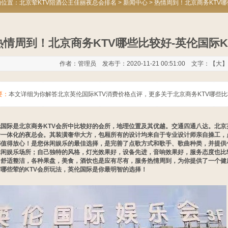
的位置：
北京荤KTV陪酒公主佳丽夜总会排名
>
新闻中心
> 热情周到！北京商务KTV
热情周到！北京商务KTV哪些比较好-英伦国际
作者：管理员 发布于：2020-11-21 00:51:00 文字：【
大
】
要：
本文详细为你解答北京英伦国际KTV消费价格点评，更多关于北京商务KTV哪些比较好咨
国际是北京商务KTV会所中比较好的会所，地理位置及其优越。交通四通八达。北京
于一体化的夜总会。其装潢奢华大方，包厢所有的设计均来自于专业设计师亲自操工，
都值得放心！是您休闲娱乐的最佳选择，是完善了点歌方式和歌手、歌曲种类，并提供
休闲娱乐场所；自己独特的风格，灯光效果好，设备先进，音响效果好，服务态度也比
，舒适整洁，各种果盘，美食，酒饮也是应有尽有，服务热情周到，为你提供了一个健
哪些荤的KTV会所玩法，英伦国际是你最明智的选择！