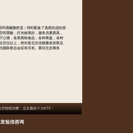
部环境幽雅舒适；同时配备了高档先进的音
空间宽敞，灯光效果好，服务员素质高，
下心情，各类美味食品，各种果盘，各种
达百位以上，绝对是北京佳丽最多的夜总
伦国际夜总会应有尽有。要问北京商务
真空陪唱消费
北京最好十大KTV
|
|
7
发短信咨询