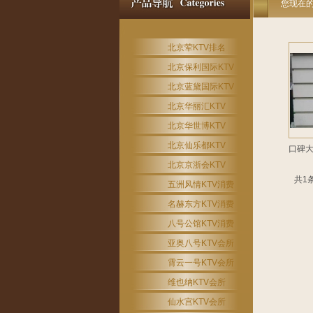
您现在
北京荤KTV排名
北京保利国际KTV
北京蓝黛国际KTV
北京华丽汇KTV
北京华世博KTV
北京仙乐都KTV
口碑大
北京京浙会KTV
共1条
五洲风情KTV消费
名赫东方KTV消费
八号公馆KTV消费
亚奥八号KTV会所
霄云一号KTV会所
维也纳KTV会所
仙水宫KTV会所