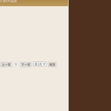
八号KTV会所
1
上一页
下一页
尾页