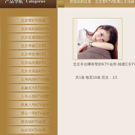
您现在的位置：
北京荤KTV陪酒公主佳
北京荤KTV排名
北京保利国际KTV
北京蓝黛国际KTV
北京华丽汇KTV
北京华世博KTV
北京仙乐都KTV
北京丰台哪有荤的KTV会所-钱塘汇K
北京京浙会KTV
共1条 每页10条 页次：1/1
五洲风情KTV消费
名赫东方KTV消费
八号公馆KTV消费
亚奥八号KTV会所
霄云一号KTV会所
维也纳KTV会所
仙水宫KTV会所